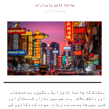
چائنا ٹاؤن یاووارات
چائنا ٹاؤن
بنکاک کا چائنا ٹاؤن ایک رنگین، بے حدشتاب 
اور دلکش علاقہ ہے، جس میں بازار کے سٹال اور 
شہر میں شاید سب سے زیادہ سونے کے دکانوں کی 