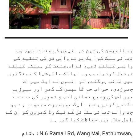
جم ٹامپسن کی تین دہائیوں کی وفاداری، جب 
تھائی سلک کو ایک مرنے والی فن کی تنقید کی 
واپسی کیلئے تھی، نے اس صنعت کو ہمیشہ کیلئے 
تبدیل کردیا. جب وہ اچانک مالیشیا کے جنگلوں 
میں غائب ہوگئے، تو انہوں نے ایک میراث 
چھوڑدی، جو اب جم ٹامپسن کے گھر اور میوزیم 
میں اس کی وسیع تھائی ادب و تصویر کی مدد سے 
عکاسی کرتی ہے. یہ ایک خوبصورت مجموعہ ہے جو 
چھ والے تھائی سٹائل کے ٹیک وڈ گھروں کو ان کے 
اصل جلال میں حفاظت کیا گیا ہے.
N.6 Rama I Rd, Wang Mai, Pathumwan, 
مقام : 