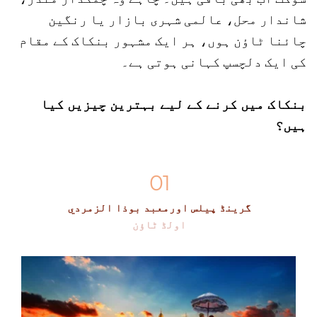
شاندار محل، عالمی شہری بازار یا رنگین 
چائنا ٹاؤن ہوں، ہر ایک مشہور بنکاک کے مقام 
کی ایک دلچسپ کہانی ہوتی ہے۔
بنکاک میں کرنے کے لیے بہترین چیزیں کیا 
ہیں؟
01
گرینڈ پیلس اورمعبد بوذا الزمردي
اولڈ ٹاؤن