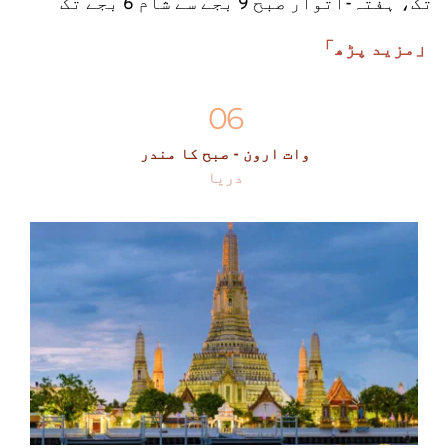
تک، ہفتہ-اتوار صبح 9 بجے سے شام 6 بجے تک
「مزید پڑھ」
06
وات ارون - صبح کا مندر
دریا