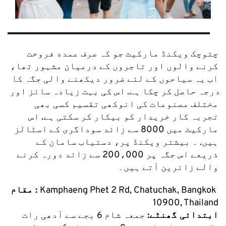
چتوچک ویکنڈ مارکیٹ جو کہ صرف عمده فروخت 
کرنے والوں اور تاجروں کے درمیان مشہور تھا، 
اب یہ سیاحوں کے لئے ضرور دیکھنے والی جگہ کا 
درجہ حاصل کر چکا ہے. اس کی بہت زیادہ سائز اور 
مختلف مصنوعات کی انوکھی تقسیم کسی بھی 
تجربہ کار خریدار کو بیکار کر سکتی ہے. اس 
مارکیٹ میں 8000 سے زائد سوداگری کے اسٹالز 
ہیں. ۔ بیشتر ویکنڈ پر، دستیاب سامان کے 
ذریعے اس جگہ پر 200،000 سے زائد دورہ کرنے 
والے زائرین آتے ہیں۔
Kamphaeng Phet 2 Rd, Chatuchak, Bangkok 
مقام : 
10900, Thailand
ابتدائی گھنٹے:
 جمعہ شام 6 بجے سے آدھی رات 