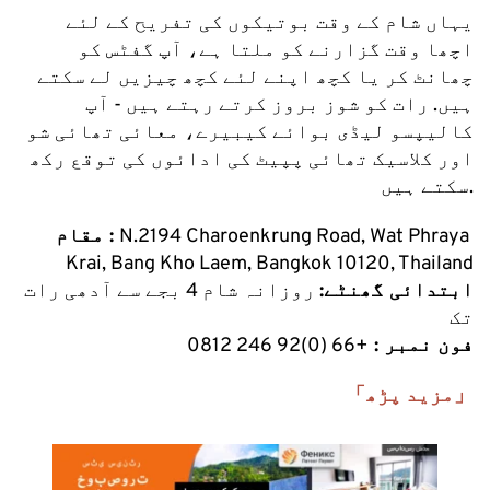
یہاں شام کے وقت بوتیکوں کی تفریح کے لئے 
اچھا وقت گزارنے کو ملتا ہے، آپ گفٹس کو 
چھانٹ کر یا کچھ اپنے لئے کچھ چیزیں لے سکتے 
ہیں. رات کو شوز بروز کرتے رہتے ہیں - آپ 
کالیپسو لیڈی بوائے کیبیرے، معائی تھائی شو 
اور کلاسیک تھائی پپیٹ کی ادائوں کی توقع رکھ 
سکتے ہیں.
N.2194 Charoenkrung Road, Wat Phraya 
مقام : 
Krai, Bang Kho Laem, Bangkok 10120, Thailand
ابتدائی گھنٹے:
 روزانہ شام 4 بجے سے آدھی رات 
تک
فون نمبر : 
+66 (0)92 246 0812
「مزید پڑھ」