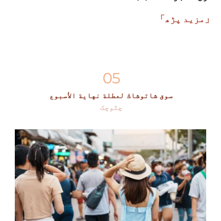
「مزید پڑھ」
05
سوق شاتوشاك لعطلة نهاية الأسبوع
چٹوچک