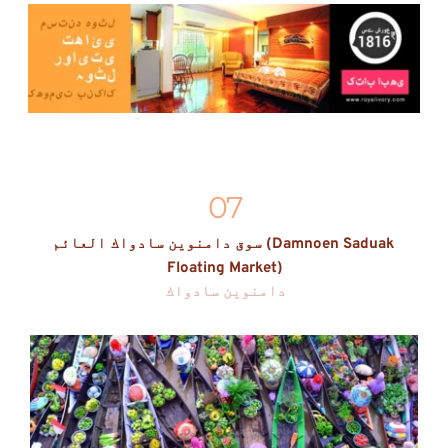
07
سوق دامنوين سادواك العائم (Damnoen Saduak 
Floating Market)
دامنوين سادواك