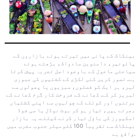
بینکاک کے پانی میں تیرتے ہوئے بازاروں کے 
پائونیر، دامنوين سادواك، بڑھتے ہوئے 
سیاحتی ماحول کے باوجود اصل تجربہ پیش کرتا 
ہے. تصور کریں کئی لکڑی کے کشتیوں کی عبوری 
لہر، ہر ایک کو فصلوں، سبزیوں یا پھولوں سے 
لبریز کر کے. کھانے کے فروخت کار گرم کھانے کے 
برتنوں اور کوئلے کے چولہوں سے اپنی کشتیاں 
بھرتے ہیں، تیار ہو کر بوٹ نوڈل یا سی فوڈ 
اسکیورز کی باؤل تیار کرنے کیلئے. یہ بازار 
بینکاک سے تقریباً 100 کلومیٹر جنوب مغرب میں 
واقع ہے.