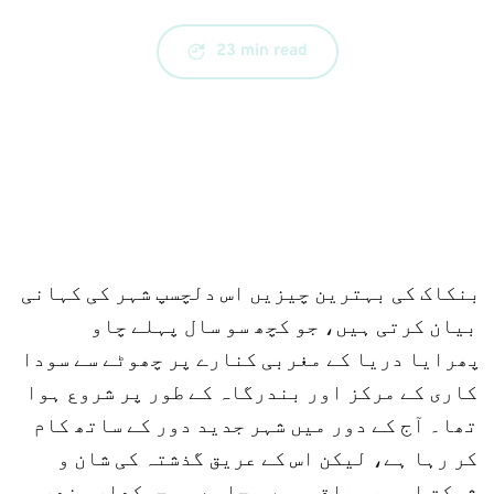
23 min read
بنکاک کی بہترین چیزیں اس دلچسپ شہر کی کہانی 
بیان کرتی ہیں، جو کچھ سو سال پہلے چاو 
پھرایا دریا کے مغربی کنارے پر چھوٹے سے سودا 
کاری کے مرکز اور بندرگاہ کے طور پر شروع ہوا 
تھا۔ آج کے دور میں شہر جدید دور کے ساتھ کام 
کر رہا ہے، لیکن اس کے عریق گذشتہ کی شان و 
شوکت اب بھی باقی ہیں۔ چاہے وہ چمکدار مندر، 