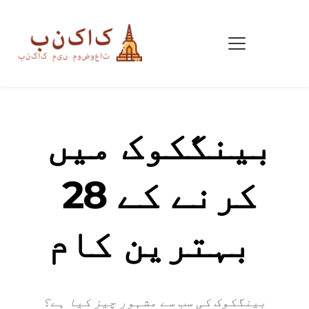
بینگکوک میں 
کرنے کے 28 
بہترین کام 
بینگکوک کی سب سے مشہور چیز کیا ہے؟