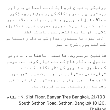
ورٹیگو بانیان ٹری ایک کھلے آسمانی بار اور 
ریستوراں ہے جو بنکاک کی پر جوش شہری سڑکوں 
سے 61 منزل اونچی پر واقع ہے . بار کے علاقے میں 
دنیا کے بہترین شامپین، عجیب و غریب کوکٹیل، 
گلاس وائن یا بے الکحل مشروبات کا لطف 
اٹھائیں، یا سمندری غذاؤ کی یادگار دستیابی 
کے لئے پوری طرح جائیں.
شائقین خوبصورت، شائستہ، عاشقانہ، جادوئی 
ماحول یادگار شام کے لئے تیار کرتا ہے، موسم 
کے مطابق۔ ستاروں کی نظر لگانے کے لئے 
تیلیسکوپ دستیاب ہے، اور بہت سی راتوں میں 
لائیو جاز بھی ہوتی ہے۔ ریستوران کی شہرت کی 
وجہ سے رزروشنیدہ ہونا ضروری ہے۔
 N. 61st Floor, Banyan Tree Bangkok, 21/100 
مقام :
South Sathon Road, Sathon, Bangkok 10120, 
Thailand