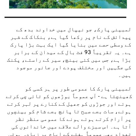
لمبینی پارک، جو نیپال میں خداوند بدھ کے 
پیدائش کے نام پر رکھا گیا ہے، بنکاک کے شہر 
کے وسطی حصے میں بنایا گیا ایک بہت بڑا پارک 
ہے۔ یہ تقریباً 93 فٹ بال کے میدان کے برابر 
بڑا ہے، جس میں کئی بینچ، سیر کے راستے، پکنک 
کی جگہیں اور مختلف پودے اور جانور موجود 
ہیں۔
لمبینی پارک کا عمومی طور پر ہر کسی کو 
کھینچتا ہے - آپ عموماً بوڑھوں کو تائی چی کرتے 
ہوئے اور جوڑوں کو جھیل کے کنارے پر لہر کرتے 
ہوئے، سات بجے صبح تا پانچ بجے شام کو بینچوں 
پر آرام کرتے ہوئے ہونے کا عمومی منظر نظر 
آتا ہے۔ اس سبزے والے علاقے میں خاندانوں کی 
تعداد بھی عموماً ہفتے کے ایام پر زیادہ ہوتی 