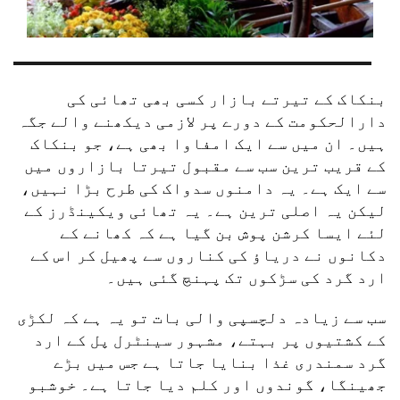
بنکاک کے تیرتے بازار کسی بھی تھائی کی 
دارالحکومت کے دورے پر لازمی دیکھنے والے جگہ 
ہیں۔ ان میں سے ایک امفاوا بھی ہے، جو بنکاک 
کے قریب ترین سب سے مقبول تیرتا بازاروں میں 
سے ایک ہے۔ یہ دامنوں سدواک کی طرح بڑا نہیں، 
لیکن یہ اصلی ترین ہے۔ یہ تھائی ویکینڈرز کے 
لئے ایسا کرشن پوش بن گیا ہے کہ کھانے کے 
دکانوں نے دریاؤ کی کناروں سے پھیل کر اس کے 
ارد گرد کی سڑکوں تک پہنچ گئی ہیں۔
سب سے زیادہ دلچسپی والی بات تو یہ ہے کہ لکڑی 
کے کشتیوں پر بہتے، مشہور سینٹرل پل کے ارد 
گرد سمندری غذا بنایا جاتا ہے جس میں بڑے 
جھینگا، گوندوں اور کلم دیا جاتا ہے۔ خوشبو 