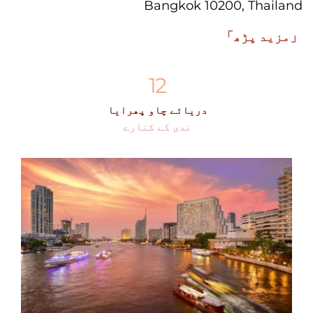
Bangkok 10200, Thailand
「مزید پڑھ」
12
دریائے چاو پھرایا
ندی کے کنارے