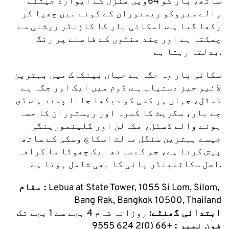
ساتھ، بار کو 64ویں منزل کے ایوارڈ جیتنے 
والے سیروکو ریستوران کے کونے میں چھپا کر 
رکھا گیا ہے. اسکائی بار کا کاؤنٹر روشنی سے 
چمکتا ہے اور چند منٹوں کے فاصلے پر رنگ 
بدلتا رہتا ہے.
سکائی بار وہ جگہ ہے جہاں بینکاک میں بہترین 
لائیو جیز دستیاب ہے. ڈوم میں ایک اور جگہ ہے 
ڈسٹل، جہاں ہر کسی کو دیکھا جانا پسند ہے. ڈی 
جے بار، سگریٹ کا کمرہ اور ریستوران کا حصہ 
ہونے والے ڈسٹل، مکالن اور گلینمورینگی 
جیسے بہترین سنگل مالٹ اسکاچ وسکی کے ساتھ 
پیش کرتا ہے، جس کے ساتھ ایک چھوٹا سا کرافہ 
اصل سکاٹلینڈی پانی کا بھی شامل ہوتا ہے.
Lebua at State Tower, 1055 Si Lom, Silom, 
مقام : 
Bang Rak, Bangkok 10500, Thailand
ابتدائی گھنٹے:
 روزانہ شام 4 بجے سے 1 بجے تک
فون نمبر :
 +66 (0)2 624 9555