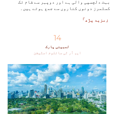
بہت دلچسپی والی ہے اور دوپہر سے شام تک 
کسٹمرز دونوں کناروں سے جمع ہوتے ہیں۔
「مزید پڑھ」
14
لمبینی پارک
ایم آر ٹی سائلوم اسٹیشن