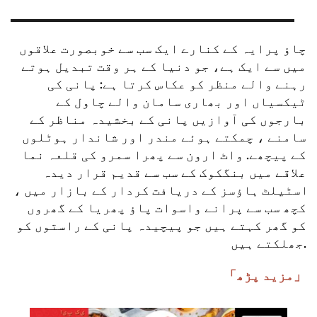
چاؤ پرایہ کے کنارے ایک سب سے خوبصورت علاقوں 
میں سے ایک ہے، جو دنیا کے ہر وقت تبدیل ہوتے 
رہنے والے منظر کو عکاس کرتا ہے: پانی کی 
ٹیکسیاں اور بھاری سامان والے چاول کے 
بارجوں کی آوازیں پانی کے بخشیدہ مناظر کے 
سامنے ، چمکتے ہوئے مندر اور شاندار ہوٹلوں 
کے پیچھے. واٹ ارون سے پھرا سمرو کی قلعہ نما 
علاقے میں بنگکوک کے سب سے قدیم قرار دیدہ 
اسٹیلٹ ہاؤسز کے دریافت کردار کے بازار میں ، 
کچھ سب سے پرانے واسوات پاؤ پھریا کے گھروں 
کو گھر کہتے ہیں جو پیچیدہ پانی کے راستوں کو 
جھلکتے ہیں.
「مزید پڑھ」