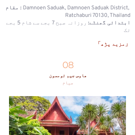
Damnoen Saduak, Damnoen Saduak District, 
مقام : 
Ratchaburi 70130, Thailand
ابتدائی گھنٹے:
 روزانہ صبح 7 بجے سے شام 5 بجے 
تک
「مزید پڑھ」
08
هاوس جيم تومسون
صیام