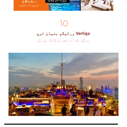
10
ورٹیگو بنيان تري Vertigo 
برگد کا درخت بنکاک ہوٹل