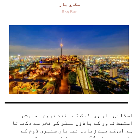
سكاي بار
SkyBar
اسکائی بار بینکاک کے بلند ترین عمارت، 
اسٹیٹ ٹاور کے بالاؤں منظر کو فخر سے دکھاتا 
ہے. اس کے بہت زیادہ نمایاں سنہری ڈوم کے 