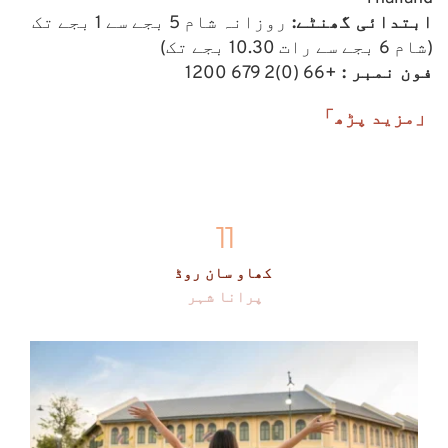
ابتدائی گھنٹے: 
روزانہ شام 5 بجے سے 1 بجے تک 
(شام 6 بجے سے رات 10.30 بجے تک)
فون نمبر : 
+66 (0)2 679 1200
「مزید پڑھ」
11
کھاو سان روڈ 
پرانا شہر