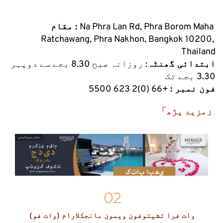
Na Phra Lan Rd, Phra Borom Maha 
مقام : 
Ratchawang, Phra Nakhon, Bangkok 10200, 
Thailand
ابتدائی گھنٹہ
: روزانہ صبح 8.30 بجے سے دوپہر 
3.30 بجے تک
فون نمبر :
 +66 (0)2 623 5500
「مزید پڑھ」
02
وات فرا تشيتوفون ويمون مانجكلارام (وات فو)