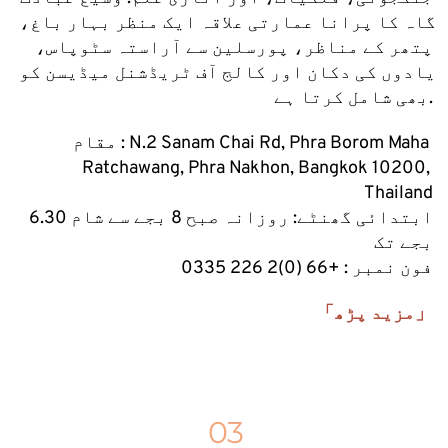
گاہ کا پرانا عمارتی علاقہ ایک منظر بہار باغ، 
پتھر کے مناظر، پورسلین سے آراستہ سٹوپاس، 
یادوں کی دکان اور کالج آف ٹریڈشنل میڈیسن کو 
بھی شامل کرتا ہے.
مقام : N.2 Sanam Chai Rd, Phra Borom Maha 
Ratchawang, Phra Nakhon, Bangkok 10200, 
Thailand
ابتدائی گھنٹے: روزانہ صبح 8 بجے سے شام 6.30 
بجے تک
فون نمبر : +66 (0)2 226 0335
「مزید پڑھ」
03