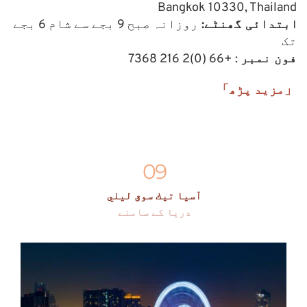
Bangkok 10330, Thailand
ابتدائی گھنٹے: 
روزانہ صبح 9 بجے سے شام 6 بجے 
تک
فون نمبر
 : +66 (0)2 216 7368
「مزید پڑھ」
09
آسيا تيك سوق ليلي
دریا کے سامنے