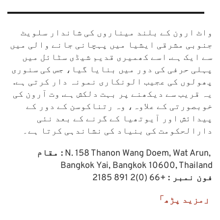
واٹ ارون کے بلند میناروں کی شاندار سلویٹ 
جنوبی مشرقی ایشیا میں پہچانی جانے والی میں 
سے ایک ہے. اسے کھمیری قدیم شیڈی سٹائل میں 
پہلی حرفی کی دور میں بنایا گیا، جس کی سنوری 
پھولوں کی عجیب الونکاری نمونہ دار کرتی ہے. 
یہ قریب سے دیکھنے پر بہت دلکش ہے. وت آرون کی 
خوبصورتی کے علاوہ، وہ رتناکوسن کے دور کے 
پیدائش اور آیوتھیا کے گرنے کے بعد نئی 
دارالحکومت کی بنیاد کی نشاندہی کرتا ہے۔
 N. 158 Thanon Wang Doem, Wat Arun, 
مقام :
Bangkok Yai, Bangkok 10600, Thailand
فون نمبر :
 +66 (0)2 891 2185
「مزید پڑھ」