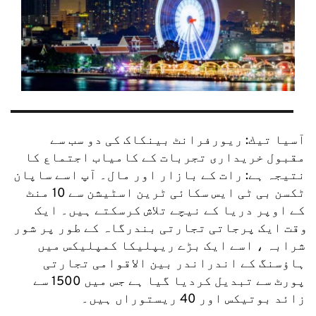
آسيا تيك: ریورفرانٹ بینکاک کی دو سب سے 
مقبول خریداری تجربات کے کامیاب اجتماع کا 
نتیجہ ہے: رات کے بازار اور مال۔ آپ اسے ساپان 
ٹکسن بی ٹی ایس سکائی ٹرین اسٹیشن سے 10 منٹ 
کے اوپر دریا کے نیچے تلاش کرسکتے ہیں۔ ایک 
وقت ایک پرجاتی تجارتی بندرگاہ کے طور پر شور 
شرابہ ، اسے ایک بڑے ریپلیکا کمپلیکس میں 
ہاؤسنگ کے اندراندر بین الاقوامی تجارتی 
پورٹ سے تبدیل کردیا گیا ہے جس میں 1500 سے 
زائد بوتیکس اور 40 ریستوراں ہیں۔