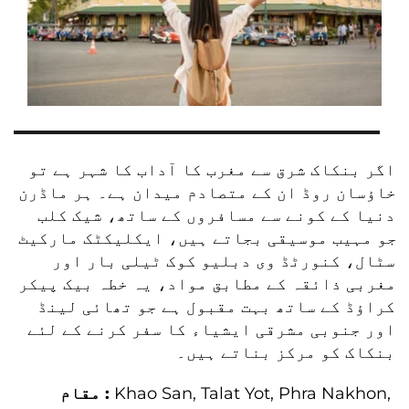
اگر بنکاک شرق سے مغرب کا آداب کا شہر ہے تو 
خاؤسان روڈ ان کے متصادم میدان ہے۔ ہر ماڈرن 
دنیا کے کونے سے مسافروں کے ساتھ، شیک کلب 
جو مہیب موسیقی بجاتے ہیں، ایکلیکٹک مارکیٹ 
سٹال، کنورٹڈ وی دبلیو کوک ٹیلی بار اور 
مغربی ذائقہ کے مطابق مواد، یہ خطہ بیک پیکر 
کراؤڈ کے ساتھ بہت مقبول ہے جو تھائی لینڈ 
اور جنوبی مشرقی ایشیاء کا سفر کرنے کے لئے 
بنکاک کو مرکز بناتے ہیں۔
Khao San, Talat Yot, Phra Nakhon, 
مقام : 