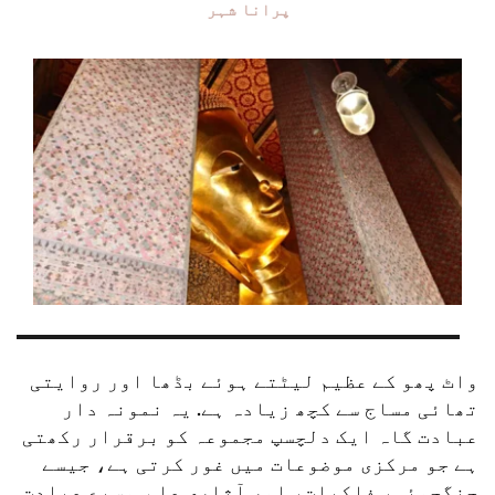
پرانا شہر
واٹ پھو کے عظیم لیٹتے ہوئے بڈھا اور روایتی 
تھائی مساج سے کچھ زیادہ ہے. یہ نمونہ دار 
عبادت گاہ ایک دلچسپ مجموعہ کو برقرار رکھتی 
ہے جو مرکزی موضوعات میں غور کرتی ہے، جیسے 
جنگجوئی، فلکیات، اور آثاری علم. وسیع عبادت 