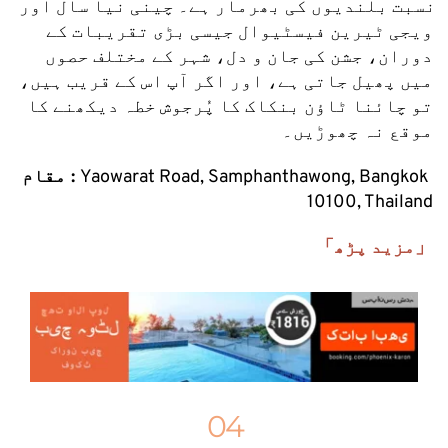
نسبت بلندیوں کی بھرمار ہے۔ چینی نیا سال اور 
ویجی ٹیرین فیسٹیوال جیسی بڑی تقریبات کے 
دوران، جشن کی جان و دل، شہر کے مختلف حصوں 
میں پھیل جاتی ہے، اور اگر آپ اس کے قریب ہیں، 
تو چائنا ٹاؤن بنکاک کا پُرجوش خطہ دیکھنے کا 
موقع نہ چھوڑیں۔
Yaowarat Road, Samphanthawong, Bangkok 
مقام : 
10100, Thailand
「مزید پڑھ」
04