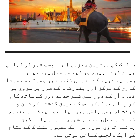
بنکاک کی بہترین چیزیں اس دلچسپ شہر کی کہانی 
بیان کرتی ہیں، جو کچھ سو سال پہلے چاو 
پھرایا دریا کے مغربی کنارے پر چھوٹے سے سودا 
کاری کے مرکز اور بندرگاہ کے طور پر شروع ہوا 
تھا۔ آج کے دور میں شہر جدید دور کے ساتھ کام 
کر رہا ہے، لیکن اس کے عریق گذشتہ کی شان و 
شوکت اب بھی باقی ہیں۔ چاہے وہ چمکدار مندر، 
شاندار محل، عالمی شہری بازار یا رنگین 
چائنا ٹاؤن ہوں، ہر ایک مشہور بنکاک کے مقام 
کی ایک دلچسپ کہانی ہوتی ہے۔