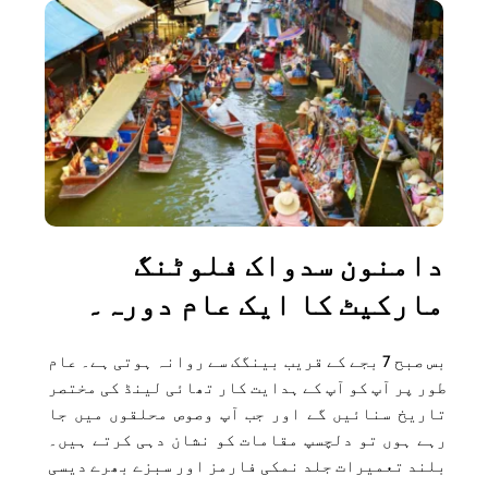
دامنون سدواک فلوٹنگ 
مارکیٹ کا ایک عام دورہ۔
بس صبح 7 بجے کے قریب بینگک سے روانہ ہوتی ہے۔ عام 
طور پر آپ کو آپ کے ہدایت کار تھائی لینڈ کی مختصر 
تاریخ سنائیں گے اور جب آپ وصوص محلقوں میں جا 
رہے ہوں تو دلچسپ مقامات کو نشان دہی کرتے ہیں۔ 
بلند تعمیرات جلد نمکی فارمز اور سبزے بھرے دیسی 