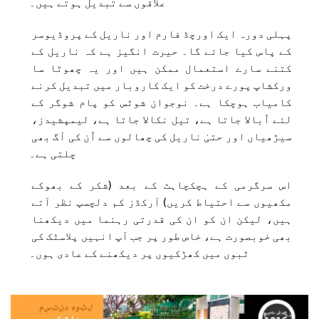
علاقوں سے تبدیل ہوتے ہیں۔
پہلی دورہ ایک اورچڈ فارم اور ناریل کے پروڈیوسر 
کے پاس کیا جائے گا۔ حیرت انگیز ہے کہ ناریل کے 
کتنے سارے استعمال ممکن ہیں اور یہ چھوٹا سا 
ورکشاپ پورے درخت کو ایک کاروبار میں تبدیل کرنے 
کامیاب ہوچکا ہے۔ نوجوان شوٹس کو پام شوگر کے 
لئے اُبالا جاتا ہے، تیل نکالا جاتا ہے، لیمپشیدز، 
سیڑھیاں اور حتیٰ ناریل کی چھالوں سے اُن کی آگ بھی 
چلتی ہے۔
اس سرگرمی کے ہچکچاہٹ کے بعد (شکر کے بھوکے 
مکھیوں سے احتیاط کریں) آرکڈز کم دلچسپ نظر آتے 
ہیں، لیکن ان کو ان کی قدرتی رہنما میں دیکھنا 
بھی خوبصورت ہے، خاص طور پر جب آپ انہیں پلاسٹک کی 
ٹبوں میں کھڑکیوں پر دیکھنے کے عادی ہوں۔