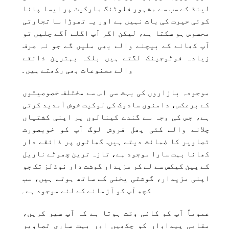
لینڈ کے سب سے مشہور فلوٹنگ مارکیٹ پر ایسا پانا 
کوئی حیرت کی بات نہیں ہے اور یہ تھوڑا سا تجارتی 
محسوس ہو سکتا ہے، لیکن اگر آپ اگلے آگے چلیں تو 
آپ کھانے کے بیچنے والے بھی ملیں گے جو نہ صرف 
زیادہ فوٹوجینک لگتے ہیں بلکہ بہترین ذائقے 
والے مصنوعات بھی رکھتے ہیں۔
موجودہ بازاروں کی بہت سی اس سے مختلف خصوصیتوں 
کے برعکس، دامنوں سادوک کی لوکیت خوش آمدید کرتی 
ہے، جس کی وجہ سے گندے کینالوں پر اپنی کشتیاں 
چلانے والے کئی پھل فروش لوگ آپ کو خوبصورت 
تصاویر کا ضمانت دیتے ہیں. گھاٹوں پر ذائقے دار 
کھانا بہت سارا موجود ہے، تازہ ترین چھوٹے ناریل 
کے پین کیکس سے لے کر مزیدار گوشت دار نوڈلز تک جو 
اپنی مزیدار، گوشتی یخنی کے ساتھ ہوتے ہیں، سب 
کچھ آپ کو آزمانے کے لئے موجود ہے۔
عموماً آپ کو کافی وقت ہوتا ہے کہ آپ سیر کریں، 
مقامی پیداوار کو چکھیں اور بہت ساری تصاویر 