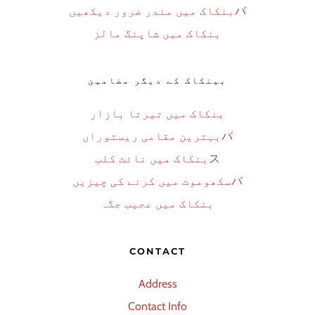
バ
بنکاک میں مندر ضرور دیکھیں
بنکاک میں شاپنگ مالز
بینکاک کے دیگر مضامین
بنکاک میں تیرتا بازار
バ
بہترین مقامی ریستوراں
ス
بنکاک میں نائٹ کلب
バ
سکھوموت میں کرنے کی چیزیں
بنکاک میں عجیب جگہ
CONTACT
Address
Contact Info