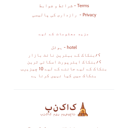
شرائط و ضوابط - Terms
رازداری کی پالیسی  - Privacy
مزید معلومات کے لیے
ہوٹل - hotel
バ
بنکاک کے بہترین نائٹ بازار
バ
بنکاک ایئرپورٹ اسکائی ٹرین
بنکاک کے لیے جاننے کے لیے 10 چیزیںب
بنکاک میں کیا نہیں کرنا ہے