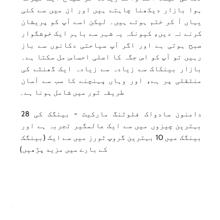
ہوا بازار دیکھنا چاہتے ہیں اور ان میں سے کئی 
یہاں آ کر ختم ہوتے ہیں۔ لیکن اسے آپ کو پریشان 
کرنے نہ دیں، کیونکہ یہ شہر سے باہر ایک خوشگوار 
صبح ہوتی ہے اور اگر آپ سیاحتی دکانوں سے باز 
رہیں تو آپ کو اس جگہ کا اصلی احساس مل سکتا ہے۔ 
بازار بینکاک سے زیادہ سے زیادہ ایک گھنٹے کی 
منتقلی پر ہے، اور وہاں پہنچنے کا سب سے آسان 
طریقہ ٹور میں شامل ہونا ہے۔
دامنون سادواک فلوٹنگ مارکیٹ - بینگک کی 28 
بہترین چیزوں میں سے ایک عالمگیر تجربہ ہے اور 
بینگک میں 10 بہترین گروپ ٹورز میں سے ایک (بینگک 
کے بارے میں مزید پڑھیں)