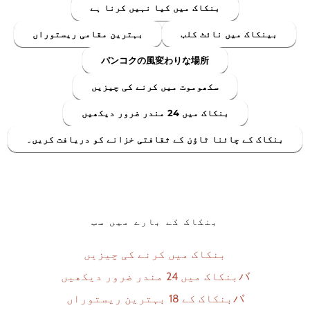
بنکاک میں کیا نہیں کرنا ہے
بینکاک میں نائٹ کلب
بہترین مقامی ریستوراں
バンコクの風変わりな場所
سکھوموت میں کرنے کی چیزیں
بنکاک میں 24 مندر ضرور دیکھیں
بنکاک کے چائنا ٹاؤن کے ثقافتی خزانے کو دریافت کریں۔
بنکاک کے بارے میں سب
بنکاک میں کرنے کی چیزیں
バ
بنکاک میں 24 مندر ضرور دیکھیں
バ
بنکاک کے 18 بہترین ریستوراں