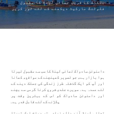
بنکاک کے قریب تھائی لینڈ کا مقبول 
فلوٹنگ مارکیٹ دیکھنے کے لئے ٹور کریں
دامنوئن سادواک تھائی لینڈ کا سب سے مقبول تیرتا 
ہوا بازار ہے، جو تصویر کھینچنے کے مواقع، کھانا 
اور آپ کو ایک گذشتہ طرز زندگی کی جھلک دینے کے 
لئے عمدہ ہے۔ سویرے جلدی شروع کرنا گرمی سے بچنے 
اور دامنوئن سادواک کو اس کے بہترین وقت پر 
پکڑنے کے لئے قابل قدر ہے۔
تھائی لینڈ آنے والے زیادہ تر سیاح ایک تیرتا 