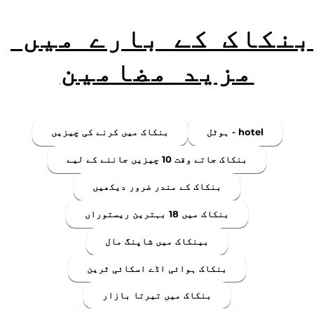
بنکاک کے بارے میں 
مزید مضامین
ہوٹل - hotel
بنکاک میں کرنے کی چیزیں
بنکاک جاتے وقت 10 چیزیں جاننے کے لیے
بنکاک کے مندر ضرور دیکھیں
بنکاک میں 18 بہترین ریستوراں
بینکاک میں شاپنگ مال
بنکاک ہوائی اڈے اسکائی ٹرین
بنکاک میں تیرتا بازار