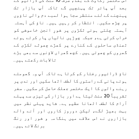
اس مختصر رکاوٹ کے بعد، صرف 10 منٹ کی ڈرائیو کے 
بعد آپ پائر تک پہنچیں گے تاکہ آپ بازار تک 
پہنچنے کے لئے منتظر سجا ہوا لمبے دم والی ناؤوں 
پر چڑھ سکیں۔ انتظار کر رہیں ہیں۔ ناؤ کی آہستہ 
آہستہ چلتی ہوئی ٹکڑوں پر شورِ انجن خاموشی کو 
خراب کرتی ہے، جبکہ چوڑیں نالیاں پار کرتے ہوئے 
ٹھنڈی ساحلوں کے کنارے پر کھڑے چھوٹے لکڑی کے 
گھروں کو چھوتی ہیں۔ کچھ گھراں لاؤنوں سے بھی بڑے 
تالابات رکھتے ہیں۔
ناؤ ڈرائیور رفتار کم کرتا ہے تاکہ آپ وہ گھومتے 
ہوئے پانی کے راستوں کا لطف اٹھا سکیں اور ندی پر 
رہنے والوں کا ایک مختصر جھلک حاصل کر سکیں۔ سفر 
تقریباً 20 منٹ لیتا ہے اور بازار کی تیزی سے پہلے 
آرام کا لطف اٹھانا عظیم ہے۔ شاید پہلی نظر میں 
بہت بھیڑ لگے، لیکن دوروز کاروں اور آنے والے 
بازاروں نے اس علاقے میں ہنگامہ و شور اور رنگ 
برنگ لائے ہیں۔