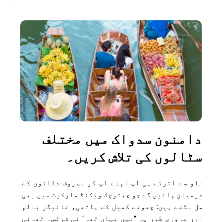
دامنون سدواک میں مختلف 
سٹالوں کی تلاش کریں۔
ناو سے اترتے ہی آپ اپنے آپ کو مصروف دکانوں کے 
درمیان پائیں گے جو چھتوچک ویکنڈ مارکیٹ میں بھی 
مل سکتے ہیں: چھوٹے کھیل کے ہاتھی، تائیگر بالم 
اور ضروری طور پر "میں یہاں تھا" ٹی شرٹس۔ تھائی 