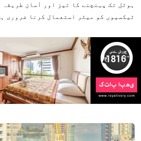
ٹیکسیوں کو میٹر استعمال کرنا ضروری ہے