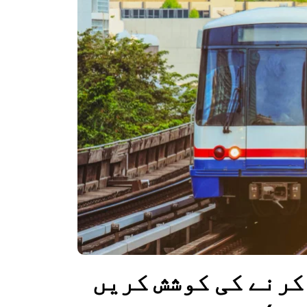
پبلک ٹرانسپورٹ استعمال کرنے کی کوشش کریں 