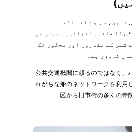
یں)
بجائے اس کے، بینکاک کے بی ٹی ایس سکائی ٹرین، سب وے اور اکثر 
نظرانداز کیے جانے والے نیوٹ ورک آف بوٹس کا فائدہ اٹھائیں۔ یہاں پر 
ٹورسٹ ہبز سکھومویت اور سیلوم سے پرانے شہر کے مندروں اور محلوں تک 
مال ضروری ہے۔
公共交通機関に頼るのではなく、
れがちな船のネットワークを利用
区から旧市街の多くの寺