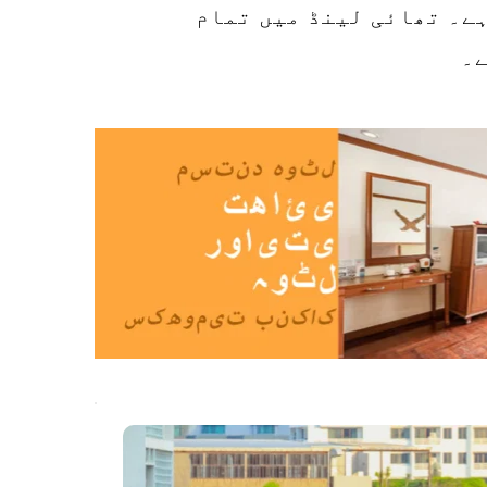
ہوٹل تک پہنچنے کا تیز اور آسان طریقہ ہے۔ تھائی لینڈ میں تمام 
۔