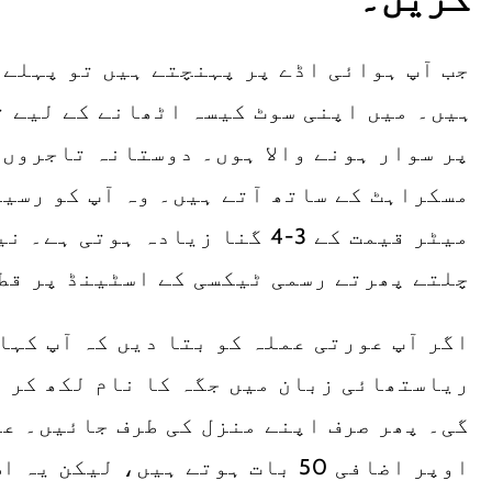
کریں۔
چلتے پھرتے رسمی ٹیکسی کے اسٹینڈ پر قط