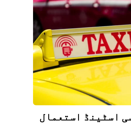
ہوائی اڈے پر سرکاری ٹیکسی اسٹینڈ استعمال 