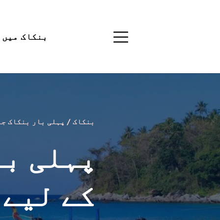
بنکاک میں کرنے کے ل
بنکاک / پہلی بار بنکاک جاتے وقت
کے لیے 10 مفید نکا