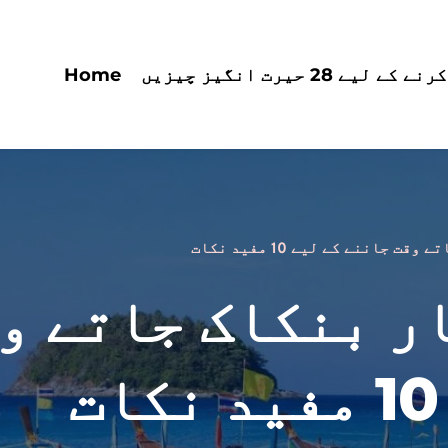
یے 28 حیرت انگیز چیزیں
Home
 جاننے کے لیے 10 مفید نکات
ت