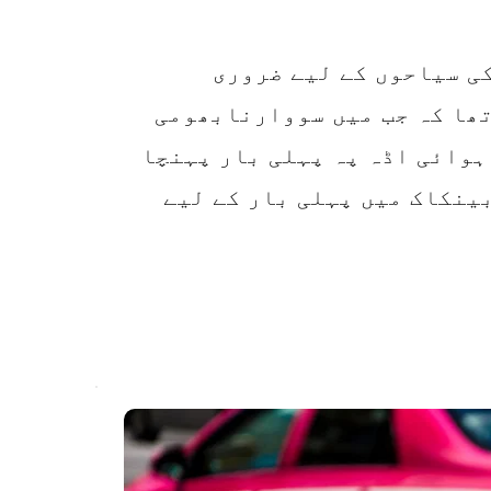
یہاں ہم نے بینکاک میں آنے والے غیر ملکی سیاحوں کے لیے ضروری 
معلومات کو خلاصہ بنایا ہے۔ "میں چاہتا تھا کہ جب میں سووارنابھومی 
ہوائی اڈہ اور ڈان میوانگ بین الاقوامی ہوائی اڈہ پہ پہلی بار پہنچا 
تو مجھے یہ معلوم ہو" کے تجربے سے، میں بینکاک میں پہلی بار کے لیے 