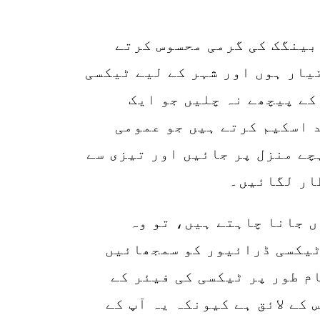
جب آپ ہوائی اڈے پر پہنچتے ہیں تو پہلے بینگک کی گرمی محسوس کرتے 
ہیں۔ میں اپنی سوٹ کیسہ اٹھانے کے لیے تیار ہوں اور شہر کے لیے ٹیکسی 
پر سوار ہونے والا ہوں۔ دوستانہ تاجروں کے پیچھے نہ چلیں جو ایک 
مسکراہٹ کے ساتھ آتے ہیں۔ وہ آپ کو رسید اسکیم کرتے ہیں جو عمومی 
میٹر قیمت کے 3-4 گنا زیادہ ہوتی ہے۔ نیچے منزل پر جائیں اور تیزی سے 
ار لگائیں۔
اگر آپ عورتی عملہ کو بتا دیں کہ آپ کہاں جانا چاہتے ہیں، تو وہ 
ریاستھائی زبان میں جگہ کا نام لکھ کر ٹیکسی ڈرائیور کو سمجھائیں 
گی۔ پھر صرف اپنے منزل کی طرف جائیں۔ عام طور پر ٹیکسی کی فیئر کے 
اوپر اضافی 50 بات ہوتے ہیں، لیکن یہ اس کے لائق ہے کیونکہ یہ آپ کے 