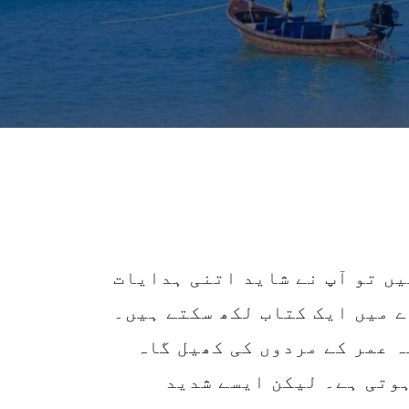
اگر آپ پہلی بار بینکاک کا سفر کر رہے ہیں تو آپ نے شاید اتنی ہدایات 
اور مشوروں کو سن لیا ہوگا کہ اس کے بارے میں ایک کتاب لکھ سکتے ہیں۔ 
خطرناک غربت زدہ علاقوں سے لے کر درمیانہ عمر کے مردوں کی کھیل گاہ 
تک، بینکاک کی تصویر شخص سے شخص مختلف ہوتی ہے۔ لیکن ایسے شدید 