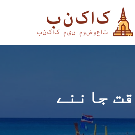
پہلی بار بنکاک جاتے وقت جاننے 