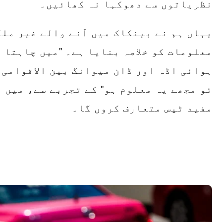
نظریاتوں سے دھوکہا نہ کھائیں۔
مفید ٹپس متعارف کروں گا۔