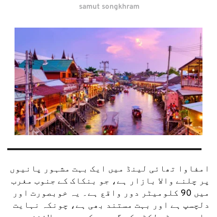
samut songkhram
امفاوا تھائی لینڈ میں ایک بہت مشہور پانیوں 
پر چلنے والا بازار ہے، جو بنکاک کے جنوب مغرب 
میں 90 کلومیٹر دور واقع ہے۔ یہ خوبصورت اور 
دلچسپ ہے اور بہت مستند بھی ہے، چونکہ نہایت 