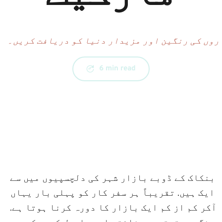
روں کی رنگین اور مزیدار دنیا کو دریافت کریں۔
6 min read
بنکاک کے ڈوبے بازار شہر کی دلچسپیوں میں سے 
ایک ہیں. تقریباً ہر سفر کار کو پہلی بار یہاں 
آکر کم از کم ایک بازار کا دورہ کرنا ہوتا ہے. 