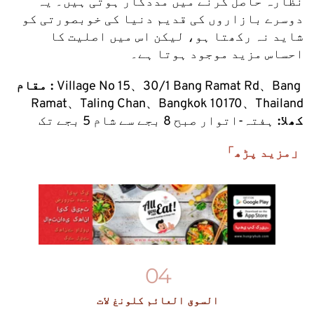
نظارہ حاصل کرنے میں مددگار ہوتی ہیں۔ یہ 
دوسرے بازاروں کی قدیم دنیا کی خوبصورتی کو 
شاید نہ رکھتا ہو، لیکن اس میں اصلیت کا 
احساس مزید موجود ہوتا ہے۔
Village No 15、30/1 Bang Ramat Rd、Bang 
مقام : 
Ramat、Taling Chan、Bangkok 10170、Thailand
کھلا: 
ہفتہ-اتوار صبح 8 بجے سے شام 5 بجے تک
「مزید پڑھ」
04
السوق العائم كلونغ لات