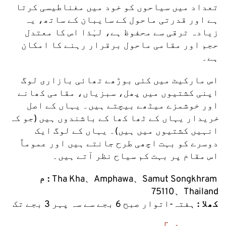
تعداد میں سیاحوں کو خود میں مغناطیسی کرتا 
ہے اور قدرتی ماحول کے سایبان کے ساتھ، یہ 
زیادہ ترقی سے محفوظ ہے، لہٰذا اس کا معتدل 
حجم اور مقامی ماحول برقرار رہنے کا امکان 
ہے۔
اس مارکیٹ میں کئی بوڑھے تھائی بازاری لوگ 
اپنی کشتیوں میں پھل، سبزیاں، مقامی کھانے 
اور خوشمزے میٹھے بیچتے ہیں۔ یہاں کے اصل 
خریدار یہاں کے ٹھا کھا کے باشندوں ہیں (جو کہ 
انہیں کشتیوں میں ہیں)۔ یہاں کے لوگ ایک 
دوسرے کو بہت اچھی طرح جانتے ہیں اور عموماً 
اس مقام پر بہت کم سیاح نظر آتے ہیں۔
Tha Kha、Amphawa、Samut Songkhram 
م : 
75110、Thailand
کھلا :
 ہفتہ-اتوار صبح 6 بجے سے سہ پہر 3 بجے تک