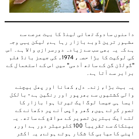
دامنوں سادوک تھائی لینڈ کا بہت عرصے سے 
مشہور ترین ڈوبے بازار رہا ہے، لیکن یہی وجہ 
ہے کہ یہ بھی سب سے زیادہ دورسرازی والا ہے۔ اس 
کی لوکیت کا بڑا حصہ، 1974ء کی جیمز بانڈ فلم 
"گولڈن گن کے ساتھ آدمی" میں اس کے استعمال کے 
برابر سے آتا ہے۔
یہ بہت بڑا، زندہ دل، کھانا اور پھل بیچنے 
والی کشتیوں سے بھرپور اور رنگین ہے - بالکل 
ایسا ہی جیسا لوگ ایک تیرتا ہوا بازار کا 
تصور کرتے ہیں، گھر واپس آنے پر دکھانے کے 
لئے ایک بہترین تصویر کے مواقع کے ساتھ۔ یہ 
بینکاک سے تقریباً 100 کلومیٹر دور ہے اور، 
اپنی کامیابی کا شکار ہوتے ہوئے، یہ اکثر 