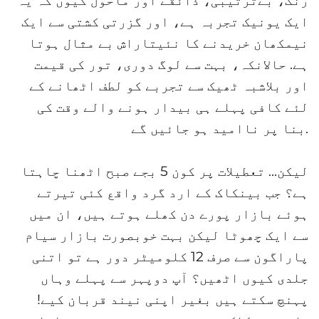
رنگ، بےترتیبی، ذائقے اور ماحول کیوں کہ یہ 
ایک یونیک تجربہ ہے، اور گزرتی کشتی سے ایک 
نیمکھان خریدنے کا نئیتاراش بے مثال ہوتا 
ہے. حالانکہ، بہت سے لوگ دوری، تور کی قیمت 
اور بلاشبہ ٹھیک سے تجربے کو لطف اٹھانے کے 
لئے کافی پہلے ہی بیدار ہونے والے وقت کی 
بنا پر ناامید ہو جائیں گے.
لیکن... تعطیلات پر کون 5 بجے صبح اٹھنا چاہتا 
ہے؟ جب بینکاک کے ارد گرد واقع کئی تیرتے 
ہوئے بازار پورے دن کھلے ہوتے ہیں، ان میں 
سے ایک چھوٹا لیکن بہت خوبصورت بازار سیام 
پاراگون سے صرف 12 کلومیٹر دور ہے تو اتنی 
جلدی کیوں اٹھیں؟ آپ دوپہر سے پہلے وہاں 
پہنچ سکتے ہیں بغیر اپنی نیند قربان کیے! 