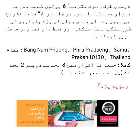
دوسری طرف، صرف تقریباً 6 بوٹوں کے ساتھ، یہ 
بازار مسلسل "پانیوں پر چلنے والا" قابل تشریح 
ہی نہیں ہے۔ آپ یہاں وہاں کی بڑے بازاروں کی 
طرح ہلکی بلکل بہکتی اور قسط دار تصاویر حاصل 
نہیں کرسکتے۔
Bang Nam Phueng、Phra Pradaeng、Samut 
مقام : 
Prakan 10130、Thailand
کھلا :
 جمعہ تا اتوار صبح 8 بجے سے دوپہر 2 بجے 
تک (پیر سے جمعرات کو بند)
「مزید پڑھ」