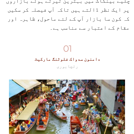
چلیے بینکاک میں بہترین تیرتے ہوئے بازاروں 
پر ایک نظر ڈالتے ہیں تاکہ آپ فیصلہ کر سکیں 
کہ کون سا بازار آپ کے لئے ماحول، ظاہرہ اور 
مقام کے اعتبار سے مناسب ہے۔
01
دامنون سدواک فلوٹنگ مارکیٹ
رتچابوری