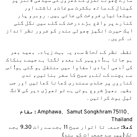
سارے چھوٹے لکڑی کے گھروں کی سیدھی لائنز پر 
کینال کے ساتھ بکثرت سوغات، ناشتے اور 
میٹھائیاں فروخت کی جاتی ہیں۔ روبرو پار 
کنارے پر واقع بڑے درخت کے گلے میں نگل گئی 
ایک حیرت انگیز چھوٹی مندر کو ضرور نظر انداز 
نہ کریں۔
نقطہ نظر کے لحاظ سے، یہ بہت زیادہ بھید بھر 
ہو جاتا ہے! دوپہر کے بعد، لگتا ہے جیسے بنکاک 
کی آدھی آبادی امفاوا میں منتقل ہو گئی ہو! اس 
سے بچنے کے لئے، صبح کا سفر بنائیں، ندی 
کناروں پر جلدی سمندری کھانا کھائیں اور جب 
بقیہ بھیڑ شروع ہوتی ہے تو تھوڑی دیر کی لانگ 
ٹیل بوٹ کرائیں۔
Amphawa、Samut Songkhram 75110、
مقام : 
Thailand
کھلا:
 جمعہ تا اتوار صبح 11 بجے سے رات 9.30 بجے 
تک (پیر سے جمعرات کو بند)