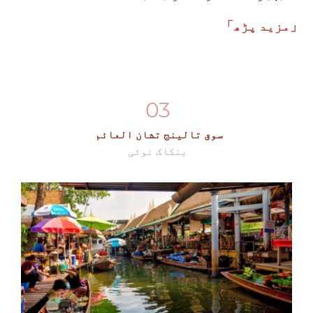
「مزید پڑھ」
03
 سوق تالينج تشان العائم
بنکاک نوئی