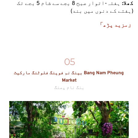
کھلا: 
ہفتہ-اتوار صبح 8 بجے سے شام 5 بجے تک 
(ہفتے کے دنوں میں بند)
「مزید پڑھ」
05
بینگ نم فوینگ فلوٹنگ مارکیٹ Bang Nam Pheung 
Market
بنگ نام پھنگ