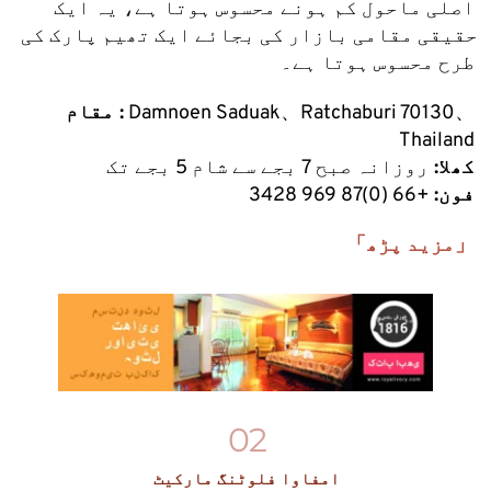
اصلی ماحول کم ہونے محسوس ہوتا ہے، یہ ایک 
حقیقی مقامی بازار کی بجائے ایک تھیم پارک کی 
طرح محسوس ہوتا ہے۔
 Damnoen Saduak、Ratchaburi 70130、
مقام :
Thailand
کھلا: 
روزانہ صبح 7 بجے سے شام 5 بجے تک
فون:
 +66 (0)87 969 3428
「مزید پڑھ」
02
امفاوا فلوٹنگ مارکیٹ