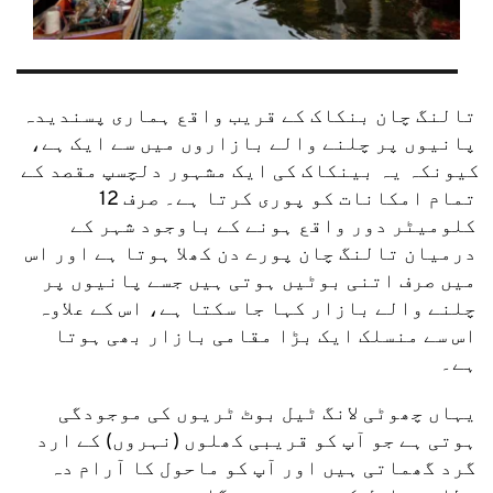
تالنگ چان بنکاک کے قریب واقع ہماری پسندیدہ 
پانیوں پر چلنے والے بازاروں میں سے ایک ہے، 
کیونکہ یہ بینکاک کی ایک مشہور دلچسپ مقصد کے 
تمام امکانات کو پوری کرتا ہے۔ صرف 12 
کلومیٹر دور واقع ہونے کے باوجود شہر کے 
درمیان تالنگ چان پورے دن کھلا ہوتا ہے اور اس 
میں صرف اتنی بوٹیں ہوتی ہیں جسے پانیوں پر 
چلنے والے بازار کہا جا سکتا ہے، اس کے علاوہ 
اس سے منسلک ایک بڑا مقامی بازار بھی ہوتا 
ہے۔
یہاں چھوٹی لانگ ٹیل بوٹ ٹریوں کی موجودگی 
ہوتی ہے جو آپ کو قریبی کھلوں (نہروں) کے ارد 
گرد گھماتی ہیں اور آپ کو ماحول کا آرام دہ 