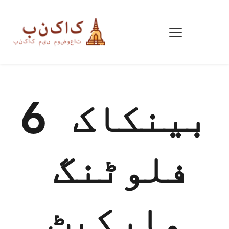
6 بینکاک 
فلوٹنگ 
مارکیٹ