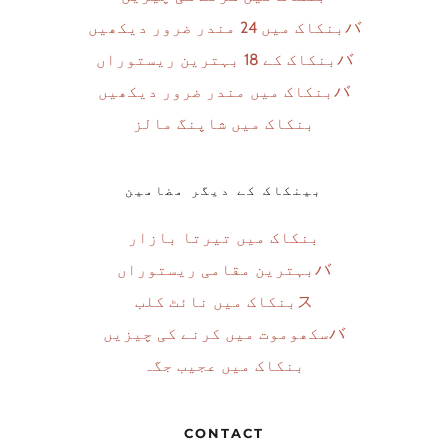
バ
بنکاک میں 24 مندر ضرور دیکھیں
バ
بنکاک کے 18 بہترین ریستوراں
バ
بنکاک میں مندر ضرور دیکھیں
بنکاک میں شاپنگ مالز
بینکاک کے دیگر مضامین
بنکاک میں تیرتا بازار
バ
بہترین مقامی ریستوراں
ス
بنکاک میں نائٹ کلب
バ
سکھوموت میں کرنے کی چیزیں
بنکاک میں عجیب جگہ
CONTACT