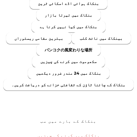
بنکاک ہوائی اڈے اسکائی ٹرین
بنکاک میں تیرتا بازار
بنکاک میں کیا نہیں کرنا ہے
بینکاک میں نائٹ کلب
بہترین مقامی ریستوراں
バンコクの風変わりな場所
سکھوموت میں کرنے کی چیزیں
بنکاک میں 24 مندر ضرور دیکھیں
بنکاک کے چائنا ٹاؤن کے ثقافتی خزانے کو دریافت کریں۔
بنکاک کے بارے میں سب
بنکاک میں کرنے کی چیزیں