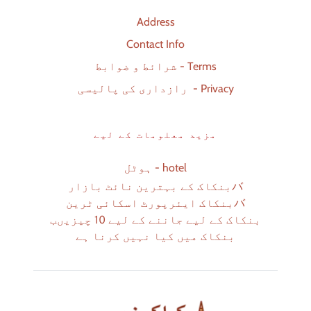
Address
Contact Info
شرائط و ضوابط - Terms
رازداری کی پالیسی  - Privacy
مزید معلومات کے لیے
ہوٹل - hotel
バ
بنکاک کے بہترین نائٹ بازار
バ
بنکاک ایئرپورٹ اسکائی ٹرین
بنکاک کے لیے جاننے کے لیے 10 چیزیںب
بنکاک میں کیا نہیں کرنا ہے