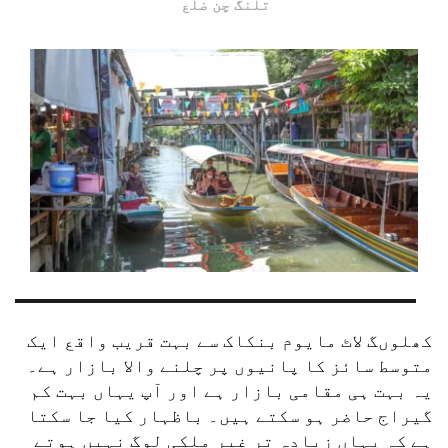
تلنگ چن ضلع
کھلوںگ لاٹ مایوم بنکاک سے بہت قریب واقع ایک 
متوسط سائز کا پانیوں پر چلنے والا بازار ہے۔ 
یہ بہت ہی مقامی بازار ہے اور آپ یہاں بہت کم 
گیراج حاضر ہو سکتے ہیں۔ باظہار کیا جا سکتا 
ہے کہ یہاں زیادہ تر غیر ملکی لوگ نہیں ہوتے 