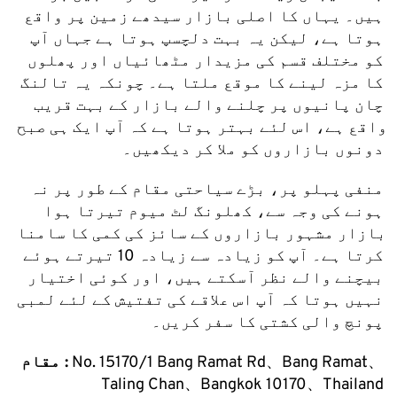
ہیں۔ یہاں کا اصلی بازار سیدھے زمین پر واقع 
ہوتا ہے، لیکن یہ بہت دلچسپ ہوتا ہے جہاں آپ 
کو مختلف قسم کی مزیدار مٹھائیاں اور پھلوں 
کا مزہ لینے کا موقع ملتا ہے۔ چونکہ یہ تالنگ 
چان پانیوں پر چلنے والے بازار کے بہت قریب 
واقع ہے، اس لئے بہتر ہوتا ہے کہ آپ ایک ہی صبح 
دونوں بازاروں کو ملا کر دیکھیں۔
منفی پہلو پر، بڑے سیاحتی مقام کے طور پر نہ 
ہونے کی وجہ سے، کھلونگ لٹ میوم تیرتا ہوا 
بازار مشہور بازاروں کے سائز کی کمی کا سامنا 
کرتا ہے۔ آپ کو زیادہ سے زیادہ 10 تیرتے ہوئے 
بیچنے والے نظر آسکتے ہیں، اور کوئی اختیار 
نہیں ہوتا کہ آپ اس علاقے کی تفتیش کے لئے لمبی 
پونچ والی کشتی کا سفر کریں۔
 No. 15170/1 Bang Ramat Rd、Bang Ramat、
مقام :
Taling Chan、Bangkok 10170、Thailand