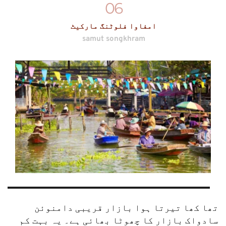
06
امفاوا فلوٹنگ مارکیٹ
samut songkhram
تھا کھا تیرتا ہوا بازار قریبی دامنوئن 
سادواک بازار کا چھوٹا بھائی ہے۔ یہ بہت کم 