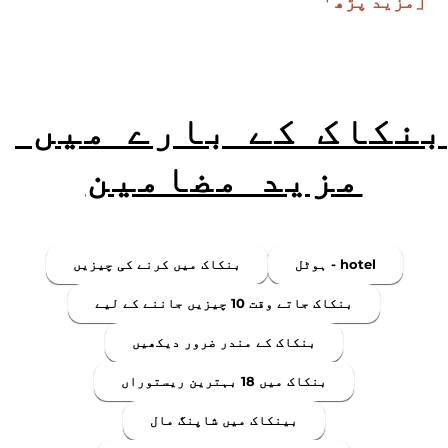
「مزید پڑھ」
بنکاک کے بارے میں 
مزید مضامین
ہوٹل - hotel
بنکاک میں کرنے کی چیزیں
بنکاک جاتے وقت 10 چیزیں جاننے کے لیے
بنکاک کے مندر ضرور دیکھیں
بنکاک میں 18 بہترین ریستوراں
بینکاک میں شاپنگ مال