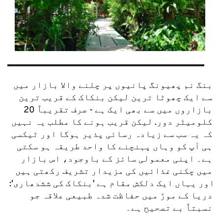
بنگ نم پھیونگ پانیوں پر چلنے والا بازار میں 
سے ایک چھوٹا ترین لیکن بنکاک کے قریب ترین 
بازاروں میں سے بھی ایک ہے - صرف تقریباً 20 
کلومیٹر دور. لیکن قریب ہونے کا مطلب یہ نہیں 
کہ یہ سب سے زیادہ رسائی پذیر ہوگا اور ٹیکسی 
ہی آپ کو وہاں پہنچنے کا واحد طریقہ ہو سکتی 
ہے۔ اپنی معمولی سائز کے باوجود، اس بازار 
میں چکنی غذائیں کی مزیدار تشریف رکھتی ہیں 
اور یہاں ایک دلکش مقام ہے 'بنکاک کی ششدھاری': 
دریا کے موڑ میں حفاظت شدہ طبیعی علاقہ جو 
نسبتاً بے تصحیح ہے۔