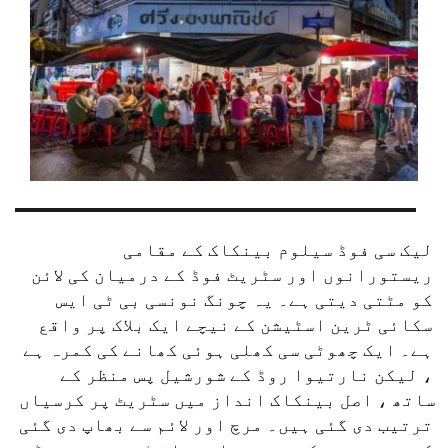
لیک سی فوڈ سیلوم بینکاک کے مقامی 
ریستورانوں اور سٹریٹ فوڈ کے درمیان کی لائن 
کو مٹتی دیتی ہے۔ یہ چونگ نونسی بی ٹی ایس 
سکائی ٹرین اسٹیشن کے نیچے ایک بلاک پر واقع 
ہے۔ ایک چھوٹی سی کھلی ہوئی کھانے کی کمرہ ہے 
، لیکن نارتیوا روڈ کے شورشیل پس منظر کے 
ساتھ ، اصل بینکاک انداز میں سٹریٹ پر کرسیاں 
ترتیب دی گئی ہیں۔ مرچ اور لائم سے بھاپ دی گئی 