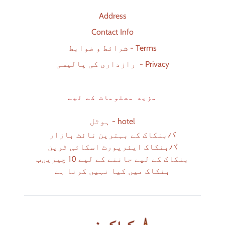
Address
Contact Info
شرائط و ضوابط - Terms
رازداری کی پالیسی  - Privacy
مزید معلومات کے لیے
ہوٹل - hotel
バ
بنکاک کے بہترین نائٹ بازار
バ
بنکاک ایئرپورٹ اسکائی ٹرین
بنکاک کے لیے جاننے کے لیے 10 چیزیںب
بنکاک میں کیا نہیں کرنا ہے