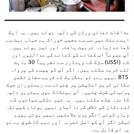
مذاقات تھائی ورژن کی دلیہ ہوتے ہیں۔ یہ ایک 
ایسے ملک میں سب سے عجیب خوراک ہے جہاں بہت سے 
کھانے زیادہ تربیت یافتہ اور تیز ہوتے ہیں۔ 
آپ عموماً اس کھانے کو کھانے کی عدالتوں اور 
سڑک کے وینڈرز سے تقریباً 30 باہٹ (US$1) کے 
لئے خرید سکتے ہیں۔ اگر آپ کو پیسے کی پرواہ 
نہیں ہے، تو بنگریک کے قریب سفان تکسن BTS 
سکائی ٹرین اسٹیشن پر چھوٹے سے ریستوران جوک 
پرنس کی طرف چلیں۔ آپ بینکاک میں بہترین دلیہ 
کا مزہ چکھ سکتے ہیں۔ یہ غیر ملکی سیاحوں کے 
لئے دکان کو تلاش کرنا آسان نہیں ہوتا، کیونکہ 
وہاں کوئی انگریزی علامتیں نہیں ہوتی ہیں، 
لیکن اگر آپ کو اصل تجربہ اور مہم کا شوق ہے تو 
یہ اس قابل ہے۔