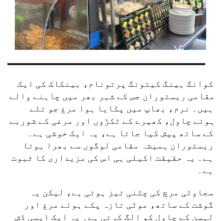
کوانگ ہینگ کیتونگ پرتونام، بینکاک کی ایک 
مقامی ریستوران جس کے شہر بھر میں چاہنے والے 
ہیں۔ نرم، بھاپ میں پکایا ہوا مرغ جو تلے 
ہوئے چاول، کھیرے کے ٹکڑوں اور مرغی کے شوربے 
کے ساتھ پیش کیا جاتا ہے، یہ ایک خوشی ہے۔ 
ریستوران ہمیشہ مقامی لوگوں سے بھرا ہوتا 
ہے۔ یہ حقیقت اکیلی ہی اس کی مزیداری کا ثبوت 
ہے۔
سجاوٹی مرچ کی چٹنی تیز ہوتی ہے، لیکن یہ 
گوشت کے ساتھ، موٹی تازہ پکے ہوئے مرغ اور 
لہسن کے چاول کو الگ کرتی ہے۔ یہ ایک ایسی ڈش 