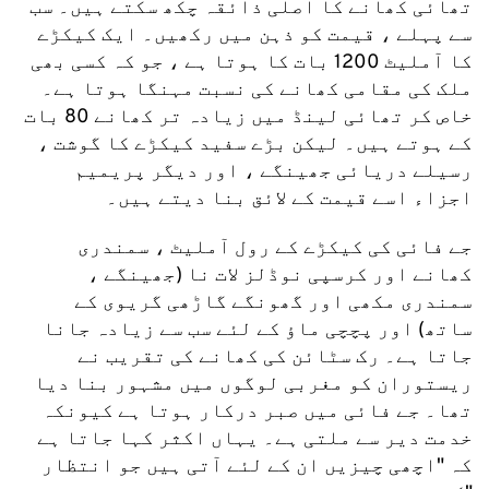
تھائی کھانے کا اصلی ذائقہ چکھ سکتے ہیں۔ سب 
سے پہلے ، قیمت کو ذہن میں رکھیں۔ ایک کیکڑے 
کا آملیٹ 1200 بات کا ہوتا ہے ، جو کہ کسی بھی 
ملک کی مقامی کھانے کی نسبت مہنگا ہوتا ہے۔ 
خاص کر تھائی لینڈ میں زیادہ تر کھانے 80 بات 
کے ہوتے ہیں۔ لیکن بڑے سفید کیکڑے کا گوشت ، 
رسیلے دریائی جھینگے ، اور دیگر پریمیم 
اجزاء اسے قیمت کے لائق بنا دیتے ہیں۔
جے فائی کی کیکڑے کے رول آملیٹ ، سمندری 
کھانے اور کرسپی نوڈلز لات نا (جھینگے ، 
سمندری مکھی اور گھونگے گاڑھی گریوی کے 
ساتھ) اور پچچی ماؤ کے لئے سب سے زیادہ جانا 
جاتا ہے۔ رک سٹائن کی کھانے کی تقریب نے 
ریستوران کو مغربی لوگوں میں مشہور بنا دیا 
تھا۔ جے فائی میں صبر درکار ہوتا ہے کیونکہ 
خدمت دیر سے ملتی ہے۔ یہاں اکثر کہا جاتا ہے 
کہ "اچھی چیزیں ان کے لئے آتی ہیں جو انتظار 