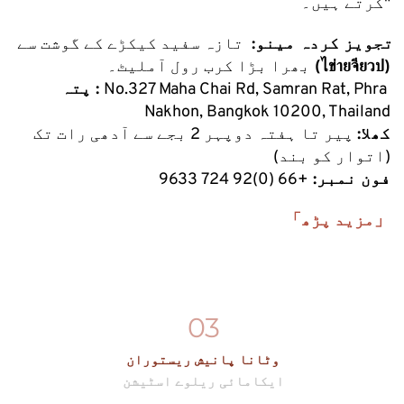
کرتے ہیں۔"
تجویز کردہ مینو: 
 تازہ سفید کیکڑے کے گوشت سے 
 (ไข่ายจียวป)
بھرا بڑا کرب رول آملیٹ۔
No.327 Maha Chai Rd, Samran Rat, Phra 
پتہ : 
Nakhon, Bangkok 10200, Thailand
کھلا:
 پیر تا ہفتہ دوپہر 2 بجے سے آدھی رات تک 
(اتوار کو بند)
 فون نمبر: 
+66 (0)92 724 9633
「مزید پڑھ」
03
وٹانا پانیش ریستوران
ایکامائی ریلوے اسٹیشن