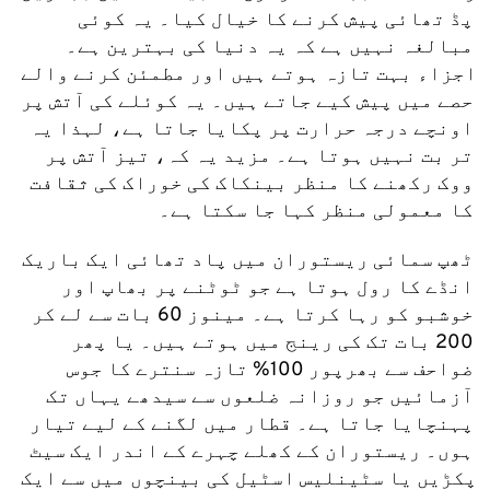
پڈ تھائی پیش کرنے کا خیال کیا۔ یہ کوئی 
مبالغہ نہیں ہے کہ یہ دنیا کی بہترین ہے۔ 
اجزاء بہت تازہ ہوتے ہیں اور مطمئن کرنے والے 
حصے میں پیش کیے جاتے ہیں۔ یہ کوئلے کی آتش پر 
اونچے درجہ حرارت پر پکایا جاتا ہے، لہذا یہ 
تر بت نہیں ہوتا ہے۔ مزید یہ کہ، تیز آتش پر 
ووک رکھنے کا منظر بینکاک کی خوراک کی ثقافت 
کا معمولی منظر کہا جا سکتا ہے۔
ٹھپ سمائی ریستوران میں پاد تھائی ایک باریک 
انڈے کا رول ہوتا ہے جو ٹوٹنے پر بھاپ اور 
خوشبو کو رہا کرتا ہے۔ مینوز 60 بات سے لے کر 
200 بات تک کی رینج میں ہوتے ہیں۔ یا پھر 
ضواحف سے بھرپور 100% تازہ سنترے کا جوس 
آزمائیں جو روزانہ ضلعوں سے سیدھے یہاں تک 
پہنچایا جاتا ہے۔ قطار میں لگنے کے لیے تیار 
ہوں۔ ریستوران کے کھلے چہرے کے اندر ایک سیٹ 
پکڑیں یا سٹینلیس اسٹیل کی بینچوں میں سے ایک 