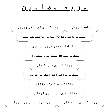
مزید مضامین
ہوٹل - hotel
بنکاک میں کرنے کی چیزیں
بنکاک جاتے وقت 10 چیزیں جاننے کے لیے
بنکاک کے مندر ضرور دیکھیں
بنکاک میں 18 بہترین ریستوراں
بینکاک میں شاپنگ مال
بنکاک ہوائی اڈے اسکائی ٹرین
بنکاک میں تیرتا بازار
بنکاک میں کیا نہیں کرنا ہے
بینکاک میں نائٹ کلب
بہترین مقامی ریستوراں