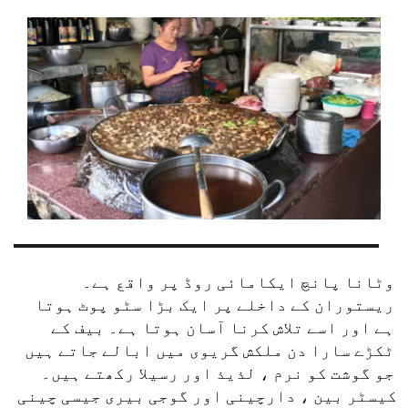
وٹانا پانچ ایکامائی روڈ پر واقع ہے۔ 
ریستوران کے داخلے پر ایک بڑا سٹو پوٹ ہوتا 
ہے اور اسے تلاش کرنا آسان ہوتا ہے۔ بیف کے 
ٹکڑے سارا دن ملکش گریوی میں ابالے جاتے ہیں 
جو گوشت کو نرم ، لذیذ اور رسیلا رکھتے ہیں۔ 
کیسٹر بین ، دارچینی اور گوجی بیری جیسی چینی 