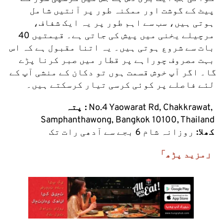
پیٹ کے گوشت اور ممکنہ طور پر آنتیں شامل 
ہوتی ہیں، سب سے اہم طور پر یہ ایک شفاف، 
مرچیلے یخنی میں پیش کی جاتی ہے۔ قیمتیں 40 
بات سے شروع ہوتی ہیں۔ یہ اتنا مقبول ہے کہ اس 
بہت مصروف چوراہے پر قطار میں صبر کرنا پڑے 
گا۔ اگر آپ خوش قسمت ہوں تو دکان کے منشی آپ کے 
لئے فاصلے پر کوئی کرسی تیار کرسکتے ہیں۔
 No.4 Yaowarat Rd, Chakkrawat, 
پتہ :
Samphanthawong, Bangkok 10100, Thailand
کھلا: 
روزانہ شام 6 بجے سے آدھی رات تک
「مزید پڑھ」