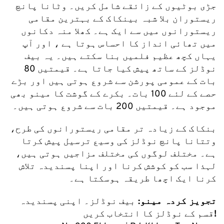
جڑی بوٹیوں کے زائقے شامل کریں۔ وٹانا پانچ 
ریستوران بلا شبہ بینکاک کے بہترین مقامی 
ریستورانوں میں سے ایک ہے۔ کھلا منہ دکانوں 
میں تھائی انداز کا احساس ہوتا ہے ، اور آپ 
یہاں کچھ عظیم فلمیں بنا سکتے ہیں۔ یہ بیف 
نوڈلز کے ساتھ پیش کیا جاتا ہے۔ قیمتیں 80 
بات کے عمومی پورشن سے شروع ہوتی ہیں اور بڑے 
حصے کے لئے 100 بات۔ بکرے کے گوشت کا مینو بھی 
موجود ہے۔ قیمتیں 200 بات سے شروع ہوتی ہیں۔
بنکاک کے زیادہ تر مقامی ریستورانوں کی طرح، 
وتتانا پانچ نوڈلز کی وسیع ترسیل پیش کرتا 
ہے۔ مختلف لوگوں کی مختلف مزاجیں ہوتی ہیں، 
لہذا سب کو کوشش کرنا اور اپنا پسندیدہ تلاش 
کرنا ایک اچھا طریقہ ہوسکتا ہے۔
تجویز کردہ مینو: 
بیف نوڈلز۔ اپنی پسندیدہ 
!
قسم کے نوڈلز کا انتخاب کریں