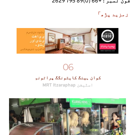
فون نمبر :
 +66 (0)89 795 2629
「مزید پڑھ」
06
کوان ہینگ کایتونگگ پراتونم
MRT Itzaraphap اسٹیشن