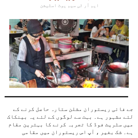
ایم آر ٹی سیم یوٹ اسٹیشن
جے فائی ریستوران مشلن ستارہ حاصل کرنے کے 
لئے مشہور ہے۔ بہت سے لوگوں کے لئے یہ بینکاک 
میں سٹریٹ فوڈ کا تجربہ کرنے کا بہترین مقام 
ہے۔ شک بغیر ، آپ اس ریستوران میں مقامی 