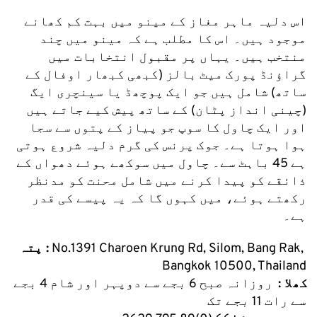
اس دلیہ ماہر مغاز کے مینو میں بہت کم کھانے 
موجود ہیں۔ اس کا مطلب ہے کہ مینو میں چند 
منتخب ہیں۔ یہاں پر مقبول انتخابات میں 
گراؤنڈ پورک میٹ بالز (کبھی کبھار اوفال کے 
ساتھ) شامل ہیں جو ایک پوچھڈ یا سینچری ایگ 
(چینی انداز پٹان) کے ساتھ پیش کیے جاتے ہیں 
اور ایک چاول کا سوپ جو پیاز کے پتوں سے سجا 
ہوا ہوتا ہے۔ جوک پرنس کی گرم دلیہ شروع ہوتی 
ہے 45 باہٹ سے۔ چاول میں سوکھے ہوئے دھواں کے 
ذائقے کو پیدا کرنے میں شامل محنت کو مدنظر 
رکھتے ہوئے، میں کہوں گا کہ یہ پیسے کی قدر 
ہے۔
 No.1391 Charoen Krung Rd, Silom, Bang Rak, 
پتہ :
Bangkok 10500, Thailand
کھلا :
  روزانہ صبح 6 بجے سے دوپہر اور شام 4 بجے 
سے رات 11 بجے تک