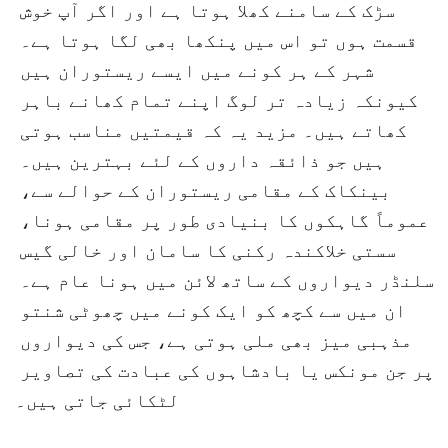
سڑک کے سامنے کھلا ہوتا ہے اور اگر آپ خوش 
قسمت ہوں تو اس میں پنکھا بھی لگا ہوتا ہے۔ 
شہر کے ہر کونے میں ایسے ریستوران ہیں 
کیونکہ زیادہ تر لوگ اپنے تمام کھانے باہر 
کھاتے ہیں۔ مزید یہ کہ قیمتیں مناسب ہوتی 
ہیں جو ذائقہ داروں کے لئے بہترین ہیں۔ 
بینکاک کے مقامی ریستوران کے حوالے سے، 
عموماً گاہکوں کا بنیادی طور پر مقامی ہونا، 
سستی خلاکندہ رکنی کا سامان اور خالی گیس 
سلنڈر دیواروں کے ساتھ لائن میں ہونا عام ہے۔ 
ان میں سے کچھ کو ایک کونے میں چھوٹی شنتو 
مذہبی میز بھی ملی ہوتی ہے، جس کی دیواروں 
پر جن مونکس یا بادشاہوں کی عبادت کی تصاویر 
لٹکائی جاتی ہیں۔