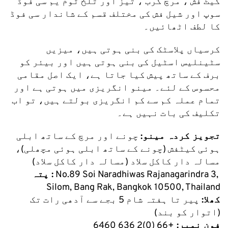
کیٹ فش ، مرچ کرب ، تیز اور تلخ ٹوم یم سی فوڈ 
سوپ اور شیل فش کی مختلف قسم کے شاندار سی فوڈ 
کا لطف اٹھائیں۔
کرسیاں پلاسٹک کی بنی ہوتی ہیں، میزیں 
سٹینلیس اسٹیل کی بنی ہوتی ہیں اور بیئر کو 
برف کے ساتھ پیش کیا جاتا ہے، ایک اصل مقامی 
محسوس کے لئے۔ مینو انگریزی میں ہوتی ہے اور 
تمام عملہ کم سے کم انگریزی بولتے ہیں، تو اب 
تکلیف کی بات نہیں ہے۔
تجویز کردہ مینو:
 چونے اور مرچ کے ساتھ ابلی 
ہوئی کیٹفش (چونے کے ساتھ ابلی ہوئی مچھلی)، 
مسالہ دار کاکل سلاد (مسالہ دار کاکل سلاد)
 No.89 Soi Naradhiwas Rajanagarindra 3, 
پتہ :
Silom, Bang Rak, Bangkok 10500, Thailand
کھلا:
 پیر تا ہفتہ شام 5 بجے سے آدھی رات تک 
(اتوار کو بند)
 فون نمبر: 
+66 (0)2 636 6460