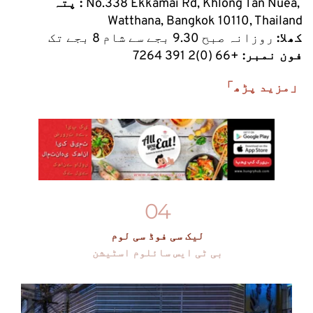
No.338 Ekkamai Rd, Khlong Tan Nuea, 
پتہ : 
Watthana, Bangkok 10110, Thailand
کھلا:
 روزانہ صبح 9.30 بجے سے شام 8 بجے تک
 فون نمبر: 
+66 (0)2 391 7264
「مزید پڑھ」
04
لیک سی فوڈ سی لوم
بی ٹی ایس سائلوم اسٹیشن