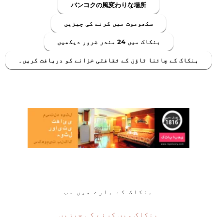
バンコクの風変わりな場所
سکھوموت میں کرنے کی چیزیں
بنکاک میں 24 مندر ضرور دیکھیں
بنکاک کے چائنا ٹاؤن کے ثقافتی خزانے کو دریافت کریں۔
بنکاک کے بارے میں سب
بنکاک میں کرنے کی چیزیں