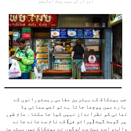
ایم آر ٹی سیم یوٹ اسٹیشن
جب بینکاک کے بہترین مقامی ریستورانوں کے 
بارے میں پوچھا جاتا ہے تو ٹھپ سمائی پڈ 
تھائی کو نظرانداز نہیں کیا جا سکتا۔ عام طور 
پر گوسٹ گیٹ (پراتو فی) کے نام سے جانے جانے 
والے، اسے بہت سے لوگوں نے بینکاک میں بہترین 