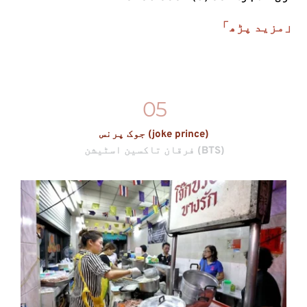
「مزید پڑھ」
05
جوک پرنس (joke prince)
فرقان تاکسین اسٹیشن (BTS)