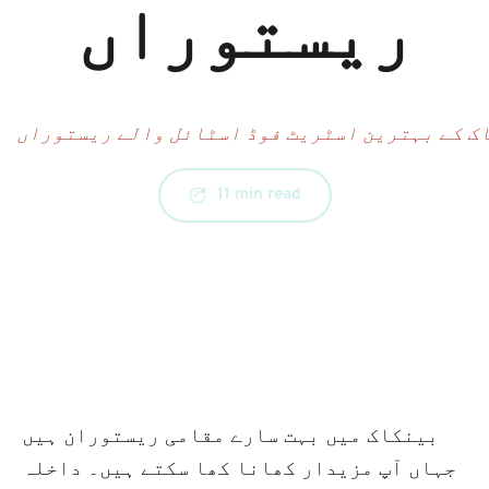
ریستوراں
ک کے بہترین اسٹریٹ فوڈ اسٹائل والے ریستوراں
11 min read
بینکاک میں بہت سارے مقامی ریستوران ہیں 
جہاں آپ مزیدار کھانا کھا سکتے ہیں۔ داخلہ 