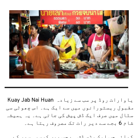
Kuay Jab Nai Huan یاوارات روڈ پر سب سے زیادہ 
مقبول ریستورانوں میں سے ایک ہے۔ اس چھوٹی سی 
سٹال میں صرف ایک ڈش پیش کی جاتی ہے۔ یہ ہمیشہ 
شام 6 بجے سے دیر رات تک مصروف رہتا ہے۔
کوائی جب ایک بڑی ڈش ہے جس میں کرسپی سور کے 