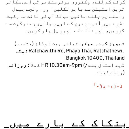
کرنے کے لئے، وکٹوری مونومنٹ بی ٹی ایس سکائی 
ٹرین اسٹیشن سے باہر نکلیں اور اونچے پیدل 
راستے پر چلتے جائیں جب تک آپ کو نائٹ مارکیٹ 
نظر نہیں آتی۔ زمین کے اوپر جائیں، مارکیٹ سے 
گزریں، اور نالے کے اوپر پل پار کریں۔
تجویز کردہ مین
و: تھائی بوٹ نوڈلز (متعدد)
Ratchawithi Rd, Phaya Thai, Ratchathewi, 
پتہ : 
Bangkok 10400, Thailand
 HR 10.30am-9pm (کچھ اسٹال بند/
کھلا
 : روزانہ
پہلے کھلے)
「مزید پڑھ」
بنکاک کے بارے میں 