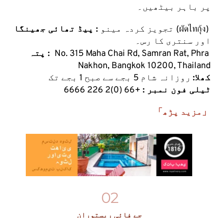
پر باہر بیٹھیں۔
(ผัดไทกุ้ง) 
 : پیڈ تھائی جھینگا 
تجویز کردہ مینو
اور سنتری کا رس۔
No. 315 Maha Chai Rd, Samran Rat, Phra 
پتہ :  
Nakhon, Bangkok 10200, Thailand
کھلا:
 روزانہ شام 5 بجے سے صبح 1 بجے تک
ٹیلی فون نمبر :
 +66 (0)2 226 6666
「مزید پڑھ」
02
جے فائی ریستوران