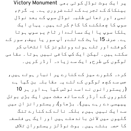
Victory Monument پر ایک بوٹ نوڈل کوئی بھی 
بینکاک کے تجربے کے لئے ضروری ہے۔ یہ گرم، 
نمی، اور تھائی طلبہ نوڈل سوپ کے بعد نوڈل 
سوپ کا چھلکنے کا کام کرتے ہیں۔ یہاں ایک 
ہلکا سوپ یا ایک مسالےدار ٹام یم سوپ ہوتا 
ہے۔ صرف 15 باہٹ کے لئے، آپ سور یا بیف، سور کے 
کوفتے اور تلے ہوئے وونٹونز کا انتخاب کر 
سکتے ہیں۔ لیکن ایک کپ کافی نہیں ہوتا۔ مقامی 
لوگوں کی طرح، ایک سے زیادہ آرڈر کریں۔
کردہ کٹورے میز کے کنارے پر انبار ہوتے ہیں، 
جس سے کچھ لوگوں کے لئے یہ مقابلہ بن گیا ہے 
(ریستورانوں نے اسے نوٹس کیا ہے اور ہر 10 
کٹوروں کے آرڈر کے ساتھ مفت میں ایک بڑی بوتل 
پیپسی دے رہے ہیں)۔ بڑھاو). ریستورانز ان میں 
سے ایک نہیں ہیں، بلکہ نالے کے کنارے تنگ 
گلیوں میں لائن باندھتے ہیں اور ایک ہی فلسفہ 
کا حصہ بنتے ہیں۔ بوٹ نوڈلز ریستوران تلاش 