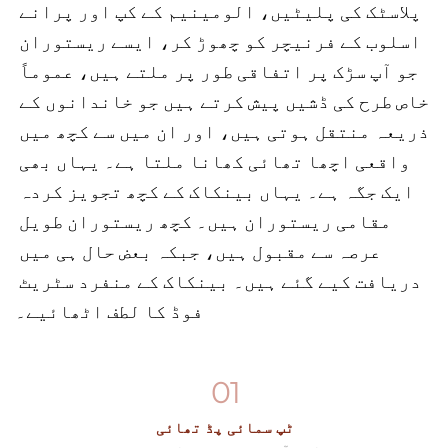
پلاسٹک کی پلیٹیں، الومینیم کے کپ اور پرانے 
اسلوب کے فرنیچر کو چھوڑ کر، ایسے ریستوران 
جو آپ سڑک پر اتفاقی طور پر ملتے ہیں، عموماً 
خاص طرح کی ڈشیں پیش کرتے ہیں جو خاندانوں کے 
ذریعہ منتقل ہوتی ہیں، اور ان میں سے کچھ میں 
واقعی اچھا تھائی کھانا ملتا ہے۔ یہاں بھی 
ایک جگہ ہے۔ یہاں بینکاک کے کچھ تجویز کردہ 
مقامی ریستوران ہیں۔ کچھ ریستوران طویل 
عرصہ سے مقبول ہیں، جبکہ بعض حال ہی میں 
دریافت کیے گئے ہیں۔ بینکاک کے منفرد سٹریٹ 
فوڈ کا لطف اٹھائیے۔
01
ٹپ سمائی پڈ تھائی