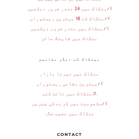
バ
بنکاک میں 24 مندر ضرور دیکھیں
バ
بنکاک کے 18 بہترین ریستوراں
バ
بنکاک میں مندر ضرور دیکھیں
بنکاک میں شاپنگ مالز
بینکاک کے دیگر مضامین
بنکاک میں تیرتا بازار
バ
بہترین مقامی ریستوراں
ス
بنکاک میں نائٹ کلب
バ
سکھوموت میں کرنے کی چیزیں
بنکاک میں عجیب جگہ
CONTACT